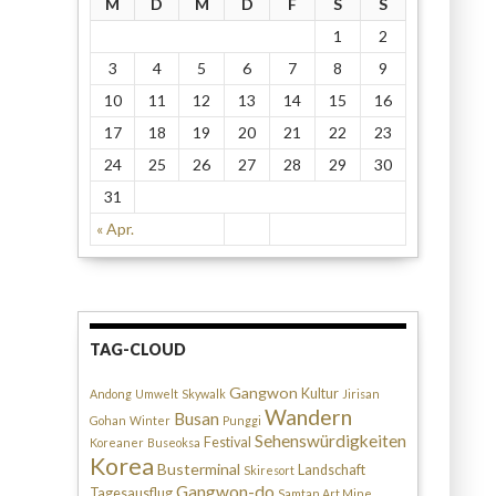
M
D
M
D
F
S
S
1
2
3
4
5
6
7
8
9
10
11
12
13
14
15
16
17
18
19
20
21
22
23
24
25
26
27
28
29
30
31
« Apr.
TAG-CLOUD
Gangwon
Kultur
Andong
Umwelt
Skywalk
Jirisan
Wandern
Busan
Gohan
Winter
Punggi
Sehenswürdigkeiten
Festival
Koreaner
Buseoksa
Korea
Busterminal
Landschaft
Skiresort
Gangwon-do
Tagesausflug
Samtan Art Mine