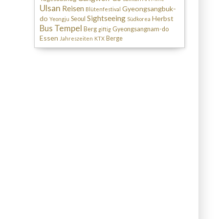
Ulsan
Reisen
Gyeongsangbuk-
Blütenfestival
Sightseeing
do
Herbst
Seoul
Yeongju
Südkorea
Tempel
Bus
Berg
Gyeongsangnam-do
giftig
Essen
Berge
Jahreszeiten
KTX