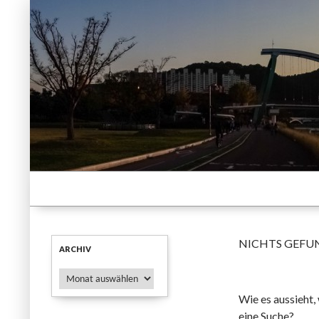
Suchen
Travel Korea
Eine Reise durch das Land, die
Küche und die Kultur Koreas
NICHTS GEFU
ARCHIV
Archiv
Wie es aussieht,
eine Suche?