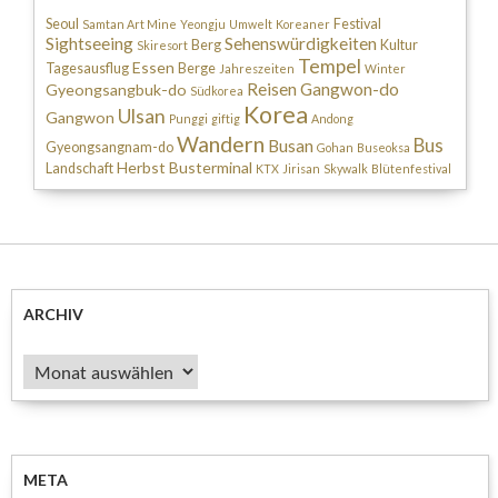
Seoul
Festival
Samtan Art Mine
Yeongju
Umwelt
Koreaner
Sightseeing
Sehenswürdigkeiten
Berg
Kultur
Skiresort
Tempel
Essen
Tagesausflug
Berge
Jahreszeiten
Winter
Reisen
Gangwon-do
Gyeongsangbuk-do
Südkorea
Korea
Ulsan
Gangwon
Punggi
giftig
Andong
Wandern
Bus
Busan
Gyeongsangnam-do
Gohan
Buseoksa
Herbst
Busterminal
Landschaft
KTX
Jirisan
Skywalk
Blütenfestival
ARCHIV
Archiv
META