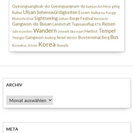
Gyeongsangbuk-do
Gyeongsangnam-do
Samtan Art Mine
giftig
Ulsan
Sehenswürdigkeiten
Essen
Kultur
Südkorea
Punggi
Sightseeing
Berge
Festival
Blütenfestival
Gohan
Koreaner
Gangwon-do
Busan
Reisen
Landschaft
Tagesausflug
KTX
Wandern
Tempel
Herbst
Jahreszeiten
Umwelt
Skiresort
Bus
Gangwon
Busterminal
Seoul
Berg
Yeongju
Andong
Winter
Korea
Buseoksa
Jirisan
Skywalk
ARCHIV
Archiv
META