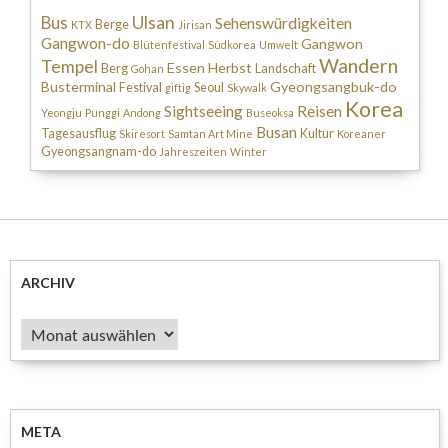
Ulsan
Bus
Sehenswürdigkeiten
Berge
KTX
Jirisan
Gangwon-do
Gangwon
Blütenfestival
Südkorea
Umwelt
Wandern
Tempel
Essen
Herbst
Berg
Landschaft
Gohan
Busterminal
Gyeongsangbuk-do
Festival
Seoul
giftig
Skywalk
Korea
Sightseeing
Reisen
Yeongju
Punggi
Andong
Buseoksa
Busan
Tagesausflug
Kultur
Skiresort
Samtan Art Mine
Koreaner
Gyeongsangnam-do
Jahreszeiten
Winter
ARCHIV
Archiv
META